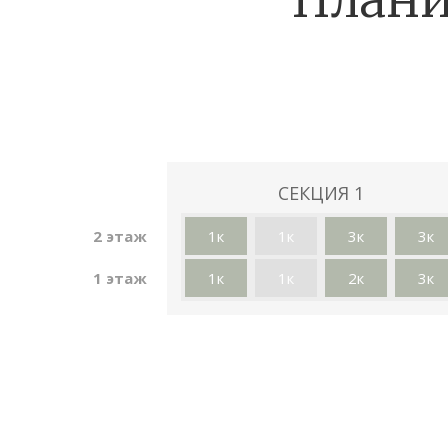
СЕКЦИЯ 1
2
этаж
1к
1к
3к
3к
1
этаж
1к
1к
2к
3к