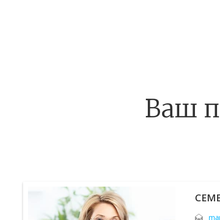
Ваш п
СЕМ
man