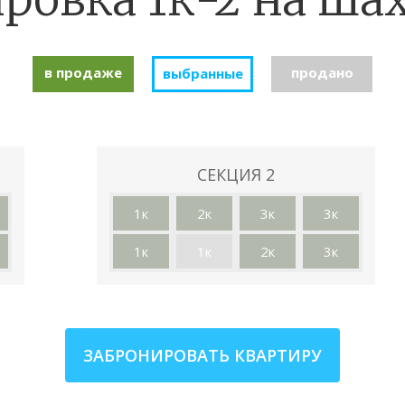
в продаже
продано
выбранные
СЕКЦИЯ 2
1к
2к
3к
3к
1к
1к
2к
3к
ЗАБРОНИРОВАТЬ КВАРТИРУ